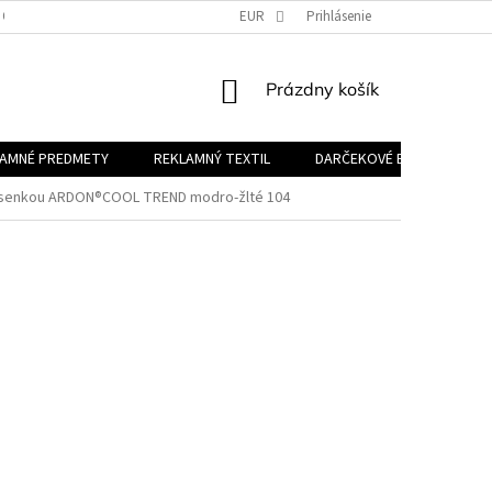
 OSOBNÝCH ÚDAJOV
EUR
Prihlásenie
NÁKUPNÝ
Prázdny košík
KOŠÍK
LAMNÉ PREDMETY
REKLAMNÝ TEXTIL
DARČEKOVÉ BALÍČKY
rsenkou ARDON®COOL TREND modro-žlté 104