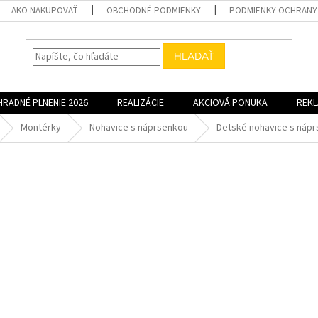
AKO NAKUPOVAŤ
OBCHODNÉ PODMIENKY
PODMIENKY OCHRANY
HĽADAŤ
HRADNÉ PLNENIE 2026
REALIZÁCIE
AKCIOVÁ PONUKA
REK
Montérky
Nohavice s náprsenkou
Detské nohavice s náp