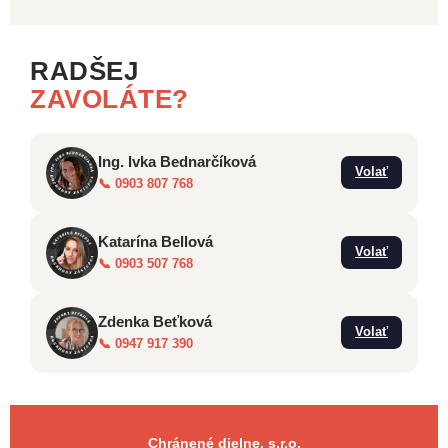
RADŠEJ
ZAVOLÁTE?
Ing. Ivka Bednarčíková
Volať
📞 0903 807 768
Katarína Bellová
Volať
📞 0903 507 768
Zdenka Beťková
Volať
📞 0947 917 390
Chránené dielne, s.r.o.