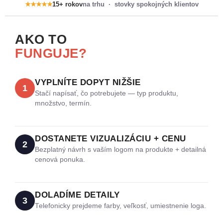
★★★★★
15+ rokov
na trhu · stovky spokojných klientov
AKO TO
FUNGUJE?
VYPLNÍTE DOPYT NIŽŠIE
1
Stačí napísať, čo potrebujete — typ produktu,
množstvo, termín.
DOSTANETE VIZUALIZÁCIU + CENU
2
Bezplatný návrh s vaším logom na produkte + detailná
cenová ponuka.
DOLADÍME DETAILY
3
Telefonicky prejdeme farby, veľkosť, umiestnenie loga.