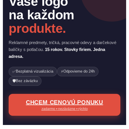
Vaše logo
na každom
produkte.
Reklamné predmety, tričká, pracovné odevy a darčekové
balíčky s potlačou.
15 rokov. Stovky firiem. Jedna
adresa.
✅
⚡
Bezplatná vizualizácia
Odpovieme do 24h
🛡️
Bez záväzku
CHCEM CENOVÚ PONUKU
zadarmo • nezáväzne • rýchlo