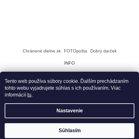
Chránené dielne.sk
FOTOpošta
Dobrý darček
INFO
Tento web používa súbory cookie. Ďalším prechádzaním
tohto webu vyjadrujete súhlas s ich používaním. Viac
Vytvoril Shoptet
informácií
tu
.
Copyright 2026
Chránené dielne
. Všetky práva vyhradené.
Nastavenie
💬
Súhlasím