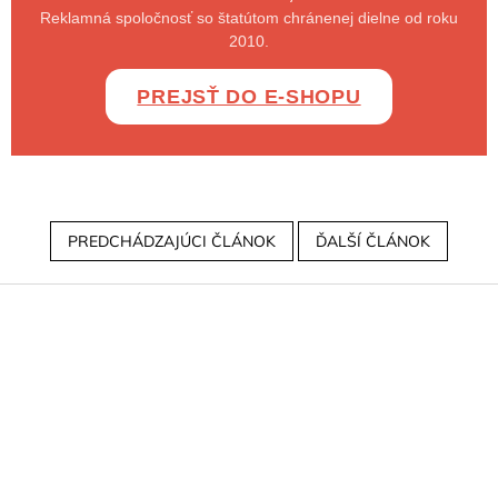
Reklamná spoločnosť so štatútom chránenej dielne od roku
2010.
PREJSŤ DO E-SHOPU
PREDCHÁDZAJÚCI ČLÁNOK
ĎALŠÍ ČLÁNOK
Z
á
p
ä
t
i
e