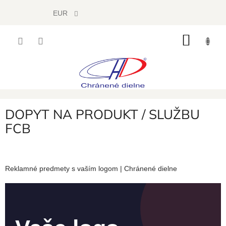
Prejsť
EUR
na
obsah
NÁKU
KOŠÍK
DOPYT NA PRODUKT / SLUŽBU
FCB
Reklamné predmety s vaším logom | Chránené dielne