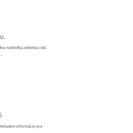
u.
a riaditeľka obliekla celú
..
6
 Aktuálne informácie pre