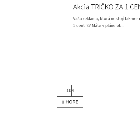
Akcia TRIČKO ZA 1 CE
Vaša reklama, ktorá nestojí takmer n
1 cent! 👕 Máte v pláne ob...
S
1
4
t
r
O
HORE
á
v
n
l
k
á
o
d
v
a
a
c
n