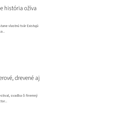
 história ožíva
ane vlastnú tvár Existujú
a...
erové, drevené aj
stival, svadba či firemný
or...