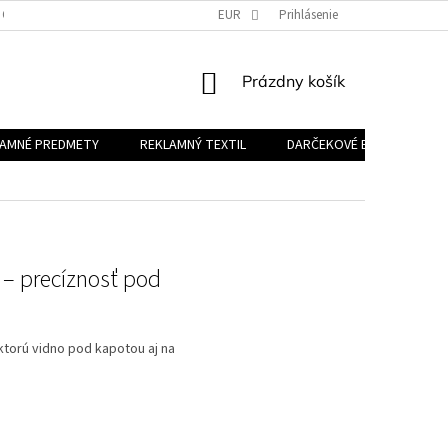
 OSOBNÝCH ÚDAJOV
EUR
Prihlásenie
NÁKUPNÝ
Prázdny košík
KOŠÍK
LAMNÉ PREDMETY
REKLAMNÝ TEXTIL
DARČEKOVÉ BALÍČKY
. – precíznosť pod
, ktorú vidno pod kapotou aj na