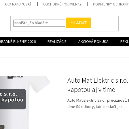
AKO NAKUPOVAŤ
OBCHODNÉ PODMIENKY
PODMIENKY OCHRANY
HĽADAŤ
HRADNÉ PLNENIE 2026
REALIZÁCIE
AKCIOVÁ PONUKA
REK
Auto Mat Elektric s.r.o
kapotou aj v tíme
Auto Mat Elektric s.r.o.: precíznosť
tíme Sú odbory, kde nestačí „sk...