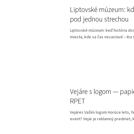
Liptovské múzeum: kde
pod jednou strechou
Liptovské múzeum: keď história dost
miesta, kde sa čas nezastavil – iba s
Vejáre s logom — papi
RPET
Vejáres Vaším logom Horúce leto, fe
event? Vejár je reklamný predmet, kt