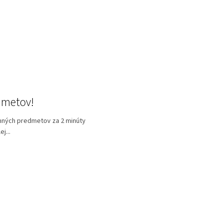
dmetov!
amných predmetov za 2 minúty
j...