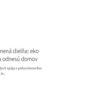
nená dielňa: eko
tia odnesú domov
dych spája s pohostinnosťou
H...