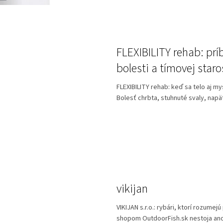
FLEXIBILITY rehab: prí
bolesti a tímovej staro
FLEXIBILITY rehab: keď sa telo aj m
Bolesť chrbta, stuhnuté svaly, napäti
vikijan
VIKIJAN s.r.o.: rybári, ktorí rozumej
shopom OutdoorFish.sk nestoja ano