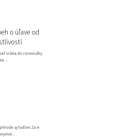
beh o úľave od
stlivosti
yseľ vrátia do rovnováhy
e ...
ú prírode aj ľuďom Za e-
nymní...