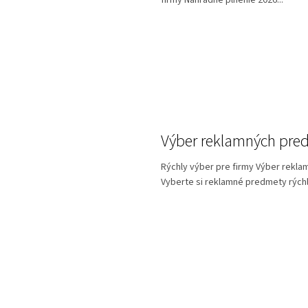
firmy Náhradné plnenie 2026...
Výber reklamných pre
Rýchly výber pre firmy Výber rekl
Vyberte si reklamné predmety rýchle