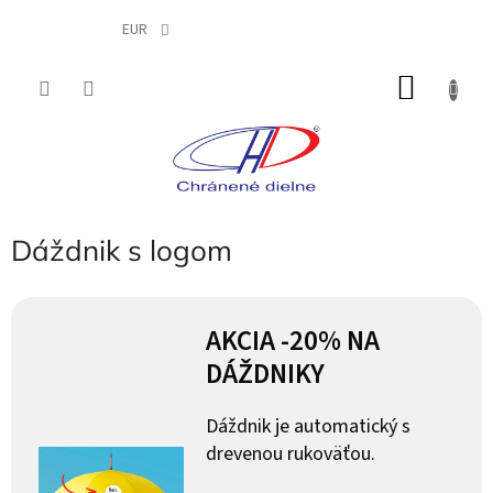
Prejsť
na
EUR
obsah
NÁKU
KOŠÍK
Dáždnik s logom
AKCIA -20% NA
DÁŽDNIKY
Dáždnik je automatický s
drevenou rukoväťou.