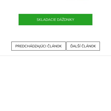
SKLADACIE DÁŽDNIKY
PREDCHÁDZAJÚCI ČLÁNOK
ĎALŠÍ ČLÁNOK
Z
á
p
ä
t
i
e