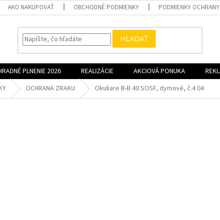
AKO NAKUPOVAŤ
OBCHODNÉ PODMIENKY
PODMIENKY OCHRANY
HĽADAŤ
HRADNÉ PLNENIE 2026
REALIZÁCIE
AKCIOVÁ PONUKA
REK
KY
OCHRANA ZRAKU
Okuliare B-B 40 SOSF, dymové, č.4 04