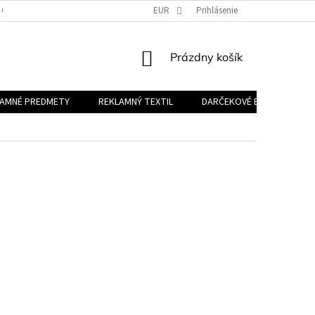
 OSOBNÝCH ÚDAJOV
EUR
Prihlásenie
NÁKUPNÝ
Prázdny košík
KOŠÍK
LAMNÉ PREDMETY
REKLAMNÝ TEXTIL
DARČEKOVÉ BALÍČKY