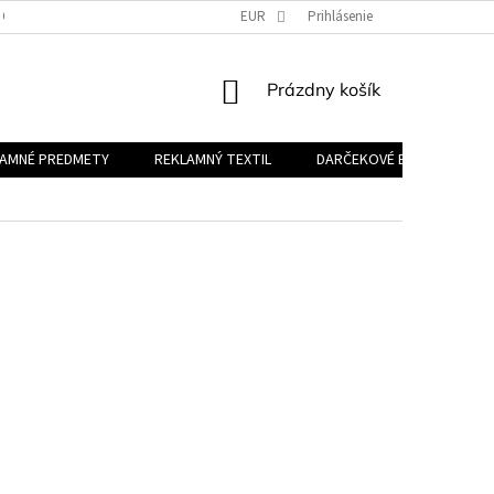
 OSOBNÝCH ÚDAJOV
EUR
Prihlásenie
NÁKUPNÝ
Prázdny košík
KOŠÍK
LAMNÉ PREDMETY
REKLAMNÝ TEXTIL
DARČEKOVÉ BALÍČKY