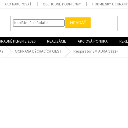
AKO NAKUPOVAŤ
OBCHODNÉ PODMIENKY
PODMIENKY OCHRANY
HĽADAŤ
HRADNÉ PLNENIE 2026
REALIZÁCIE
AKCIOVÁ PONUKA
REK
KY
OCHRANA DÝCHACÍCH CIEST
Respirátor 3M AURA 9332+