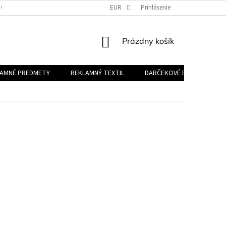
 OSOBNÝCH ÚDAJOV
EUR
Prihlásenie
NÁKUPNÝ
Prázdny košík
KOŠÍK
LAMNÉ PREDMETY
REKLAMNÝ TEXTIL
DARČEKOVÉ BALÍČKY