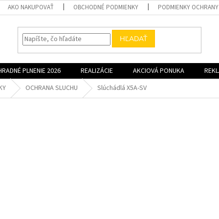
AKO NAKUPOVAŤ
OBCHODNÉ PODMIENKY
PODMIENKY OCHRANY
HĽADAŤ
HRADNÉ PLNENIE 2026
REALIZÁCIE
AKCIOVÁ PONUKA
REK
KY
OCHRANA SLUCHU
Slúchádlá X5A-SV