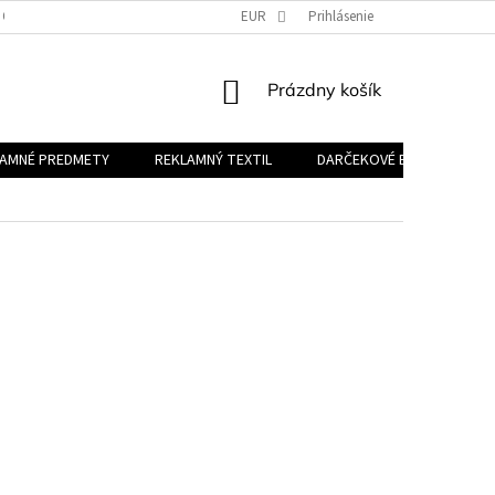
 OSOBNÝCH ÚDAJOV
EUR
Prihlásenie
NÁKUPNÝ
Prázdny košík
KOŠÍK
LAMNÉ PREDMETY
REKLAMNÝ TEXTIL
DARČEKOVÉ BALÍČKY