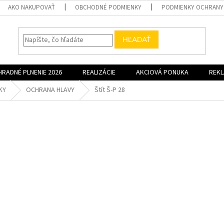
AKO NAKUPOVAŤ
OBCHODNÉ PODMIENKY
PODMIENKY OCHRANY
HĽADAŤ
HRADNÉ PLNENIE 2026
REALIZÁCIE
AKCIOVÁ PONUKA
REK
KY
OCHRANA HLAVY
Štít Š-P 28