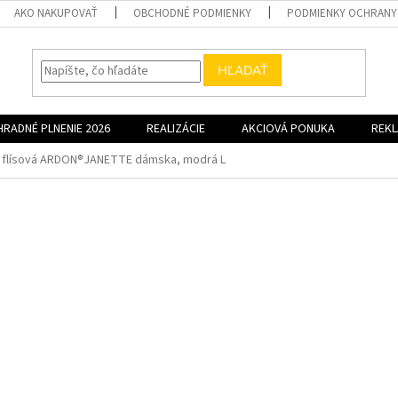
AKO NAKUPOVAŤ
OBCHODNÉ PODMIENKY
PODMIENKY OCHRANY
HĽADAŤ
HRADNÉ PLNENIE 2026
REALIZÁCIE
AKCIOVÁ PONUKA
REK
 flísová ARDON®JANETTE dámska, modrá L