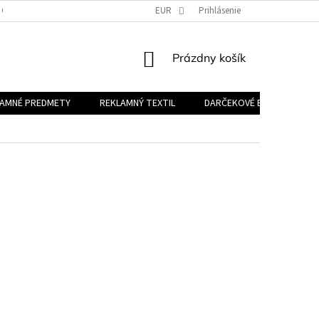
 OSOBNÝCH ÚDAJOV
EUR
Prihlásenie
NÁKUPNÝ
Prázdny košík
KOŠÍK
LAMNÉ PREDMETY
REKLAMNÝ TEXTIL
DARČEKOVÉ BALÍČKY