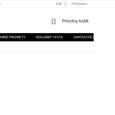
 OSOBNÝCH ÚDAJOV
EUR
Prihlásenie
NÁKUPNÝ
Prázdny košík
KOŠÍK
LAMNÉ PREDMETY
REKLAMNÝ TEXTIL
DARČEKOVÉ BALÍČKY