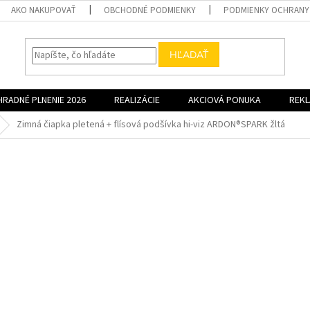
AKO NAKUPOVAŤ
OBCHODNÉ PODMIENKY
PODMIENKY OCHRANY
HĽADAŤ
HRADNÉ PLNENIE 2026
REALIZÁCIE
AKCIOVÁ PONUKA
REK
Zimná čiapka pletená + flísová podšívka hi-viz ARDON®SPARK žltá