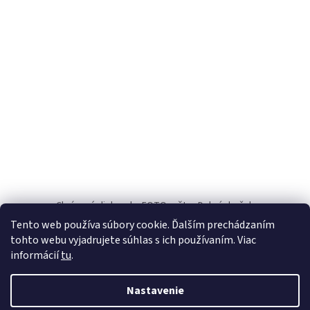
ä
t
i
e
Chránené dielne.sk
FOTOpošta
Dobrý darček
Tento web používa súbory cookie. Ďalším prechádzaním
INFO
tohto webu vyjadrujete súhlas s ich používaním. Viac
informácií
tu
.
Nastavenie
Vytvoril Shoptet