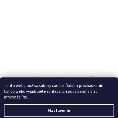
ä
t
i
e
Chránené dielne.sk
FOTOpošta
Dobrý darček
Tento web používa súbory cookie. Ďalším prechádzaním
INFO
tohto webu vyjadrujete súhlas s ich používaním. Viac
informácií
tu
.
Nastavenie
Vytvoril Shoptet