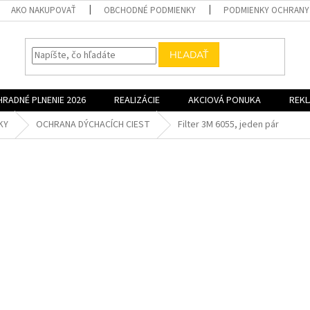
AKO NAKUPOVAŤ
OBCHODNÉ PODMIENKY
PODMIENKY OCHRANY
HĽADAŤ
HRADNÉ PLNENIE 2026
REALIZÁCIE
AKCIOVÁ PONUKA
REK
KY
OCHRANA DÝCHACÍCH CIEST
Filter 3M 6055, jeden pár