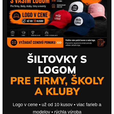
ŠILTOVKY S
LOGOM
PRE FIRMY, ŠKOLY
A KLUBY
Logo v cene • už od 10 kusov • viac farieb a
modelov • rýchla výroba