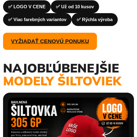
✅ LOGO V CENE
✅ Už od 10 kusov
✅ Viac farebných variantov
✅ Rýchla výroba
VYŽIADAŤ CENOVÚ PONUKU
NAJOBĽÚBENEJŠIE
MODELY ŠILTOVIEK