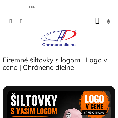
Prejsť
na
EUR
obsah
NÁKU
KOŠÍK
Firemné šiltovky s logom | Logo v
cene | Chránené dielne