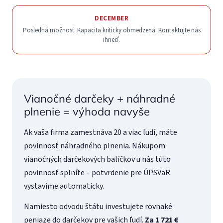
DECEMBER
Posledná možnosť. Kapacita kriticky obmedzená. Kontaktujte nás
ihneď.
Vianočné darčeky + náhradné
plnenie = výhoda navyše
Ak vaša firma zamestnáva 20 a viac ľudí, máte
povinnosť náhradného plnenia. Nákupom
vianočných darčekových balíčkov u nás túto
povinnosť splníte – potvrdenie pre ÚPSVaR
vystavíme automaticky.
Namiesto odvodu štátu investujete rovnaké
peniaze do darčekov pre vašich ľudí.
Za 1 721 €