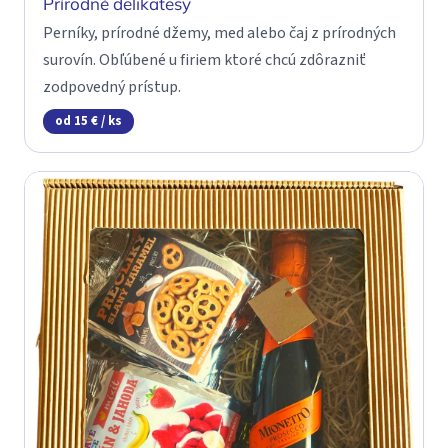
Prírodné delikatesy
Perníky, prírodné džemy, med alebo čaj z prírodných
surovín. Obľúbené u firiem ktoré chcú zdôrazniť
zodpovedný prístup.
od 15 € / ks