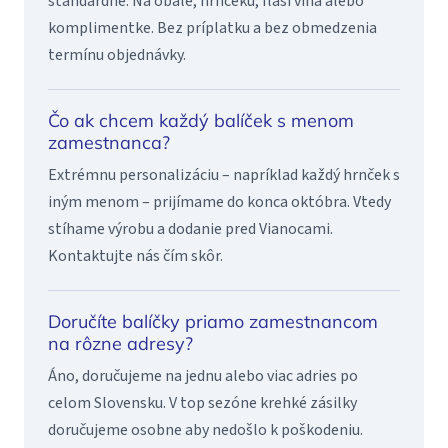
štandardne. Na obale, hrnčeku, fľaši vína alebo
komplimentke. Bez príplatku a bez obmedzenia
termínu objednávky.
Čo ak chcem každý balíček s menom
zamestnanca?
Extrémnu personalizáciu – napríklad každý hrnček s
iným menom – prijímame do konca októbra. Vtedy
stíhame výrobu a dodanie pred Vianocami.
Kontaktujte nás čím skôr.
Doručíte balíčky priamo zamestnancom
na rôzne adresy?
Áno, doručujeme na jednu alebo viac adries po
celom Slovensku. V top sezóne krehké zásilky
doručujeme osobne aby nedošlo k poškodeniu.