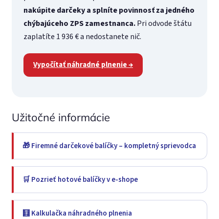
nakúpite darčeky a splníte povinnosť za jedného
chýbajúceho ZPS zamestnanca.
Pri odvode štátu
zaplatíte 1 936 € a nedostanete nič.
Vypočítať náhradné plnenie →
Užitočné informácie
🎁 Firemné darčekové balíčky – kompletný sprievodca
🛒 Pozrieť hotové balíčky v e-shope
🧮 Kalkulačka náhradného plnenia