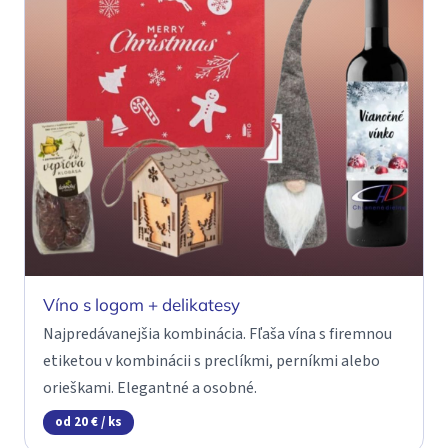
Víno s logom + delikatesy
Najpredávanejšia kombinácia. Fľaša vína s firemnou
etiketou v kombinácii s preclíkmi, perníkmi alebo
orieškami. Elegantné a osobné.
od 20 € / ks