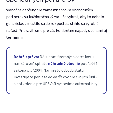
Vianočné darčeky pre zamestnancov a obchodných
partnerov sú každoročná výzva – čo vybrať, aby to nebolo
generické, zmestilo sa do rozpočtu a stihlo sa vyrobiť
načas? Pripravili sme pre vás konkrétne nápady s cenami aj
termínmi.
Dobrá správa:
Nákupom firemných darčekov u
nás zároveň splníte
náhradné plnenie
podľa §64
zákona č. 5/2004. Namiesto odvodu štátu
investujete peniaze do darčekov pre svojich ľudí –
a potvrdenie pre ÚPSVaR vystavíme automaticky.