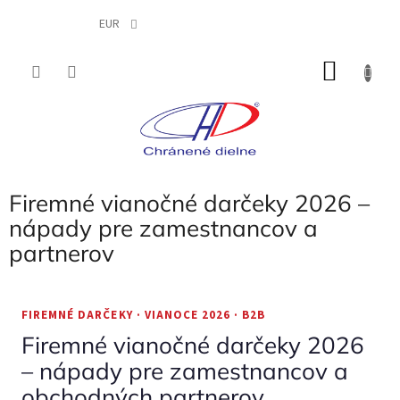
Prejsť
na
EUR
obsah
NÁKU
KOŠÍK
Firemné vianočné darčeky 2026 –
nápady pre zamestnancov a
partnerov
FIREMNÉ DARČEKY · VIANOCE 2026 · B2B
Firemné vianočné darčeky 2026
– nápady pre zamestnancov a
obchodných partnerov