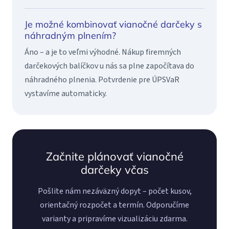
Je možné kombinovať vianočné darčeky s
náhradným plnením?
Áno – a je to veľmi výhodné. Nákup firemných
darčekových balíčkov u nás sa plne započítava do
náhradného plnenia. Potvrdenie pre ÚPSVaR
vystavíme automaticky.
Začnite plánovať vianočné
darčeky včas
Pošlite nám nezáväzný dopyt – počet kusov,
orientačný rozpočet a termín. Odporučíme
varianty a pripravíme vizualizáciu zdarma.