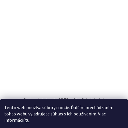
Z
á
p
ä
t
i
e
Chránené dielne.sk
FOTOpošta
Dobrý darček
Tento web používa súbory cookie. Ďalším prechádzaním
INFO
tohto webu vyjadrujete súhlas s ich používaním. Viac
informácií
tu
.