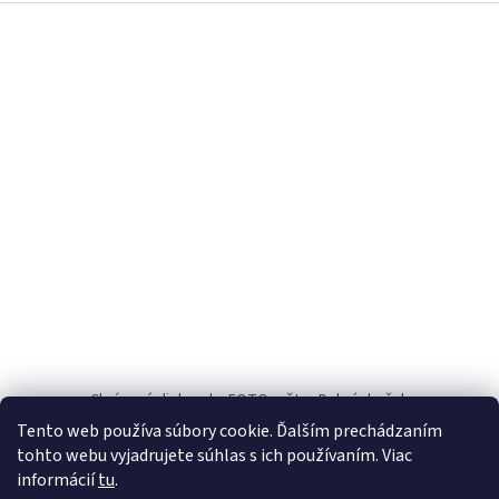
Z
á
p
ä
t
i
e
Chránené dielne.sk
FOTOpošta
Dobrý darček
Tento web používa súbory cookie. Ďalším prechádzaním
INFO
tohto webu vyjadrujete súhlas s ich používaním. Viac
informácií
tu
.