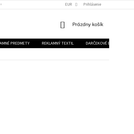
 OSOBNÝCH ÚDAJOV
EUR
Prihlásenie
NÁKUPNÝ
Prázdny košík
KOŠÍK
LAMNÉ PREDMETY
REKLAMNÝ TEXTIL
DARČEKOVÉ BALÍČKY