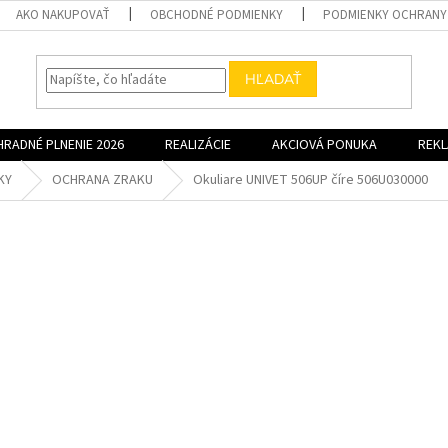
AKO NAKUPOVAŤ
OBCHODNÉ PODMIENKY
PODMIENKY OCHRANY
HĽADAŤ
HRADNÉ PLNENIE 2026
REALIZÁCIE
AKCIOVÁ PONUKA
REK
KY
OCHRANA ZRAKU
Okuliare UNIVET 506UP číre 506U030000