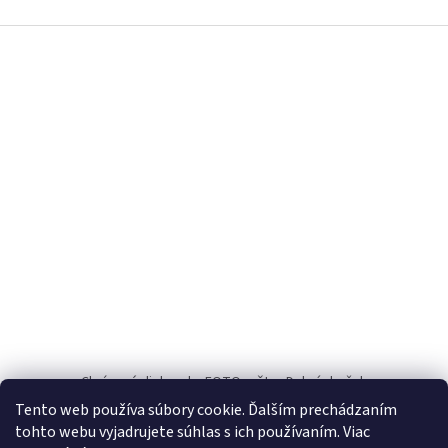
Z
á
p
ä
t
i
e
Chránené dielne.sk
FOTOpošta
Dobrý darček
Tento web používa súbory cookie. Ďalším prechádzaním
INFO
tohto webu vyjadrujete súhlas s ich používaním. Viac