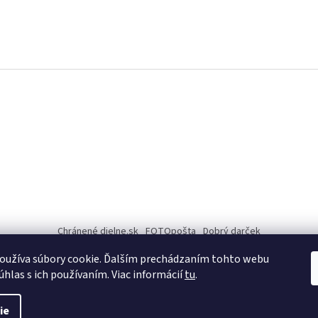
Chránené dielne.sk
FOTOpošta
Dobrý darček
oužíva súbory cookie. Ďalším prechádzaním tohto webu
INFO
úhlas s ich používaním. Viac informácií
tu
.
ie
é.