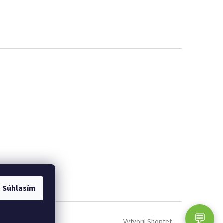
Súhlasím
💬
Vytvoril Shoptet