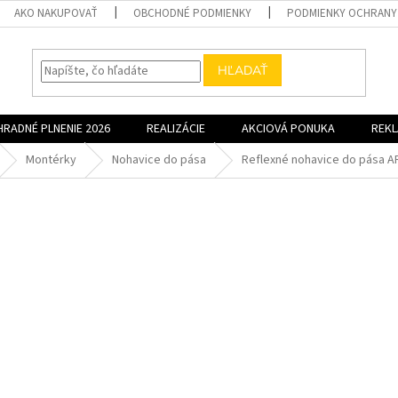
AKO NAKUPOVAŤ
OBCHODNÉ PODMIENKY
PODMIENKY OCHRANY
HĽADAŤ
HRADNÉ PLNENIE 2026
REALIZÁCIE
AKCIOVÁ PONUKA
REK
Montérky
Nohavice do pása
Reflexné nohavice do pása