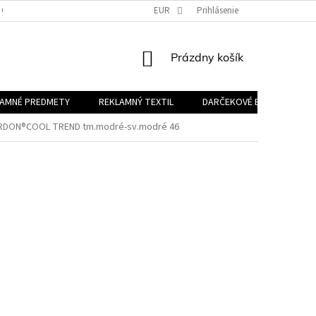
 OSOBNÝCH ÚDAJOV
EUR
Prihlásenie
NÁKUPNÝ
Prázdny košík
KOŠÍK
LAMNÉ PREDMETY
REKLAMNÝ TEXTIL
DARČEKOVÉ BALÍČKY
 ARDON®COOL TREND tm.modré-sv.modré 46