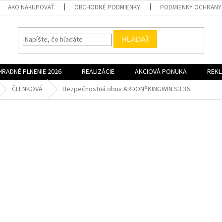
AKO NAKUPOVAŤ
OBCHODNÉ PODMIENKY
PODMIENKY OCHRANY
HĽADAŤ
HRADNÉ PLNENIE 2026
REALIZÁCIE
AKCIOVÁ PONUKA
REK
ČLENKOVÁ
Bezpečnostná obuv ARDON®KINGWIN S3 36