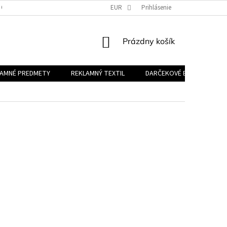
 OSOBNÝCH ÚDAJOV
EUR
Prihlásenie
NÁKUPNÝ
Prázdny košík
KOŠÍK
LAMNÉ PREDMETY
REKLAMNÝ TEXTIL
DARČEKOVÉ BALÍČKY