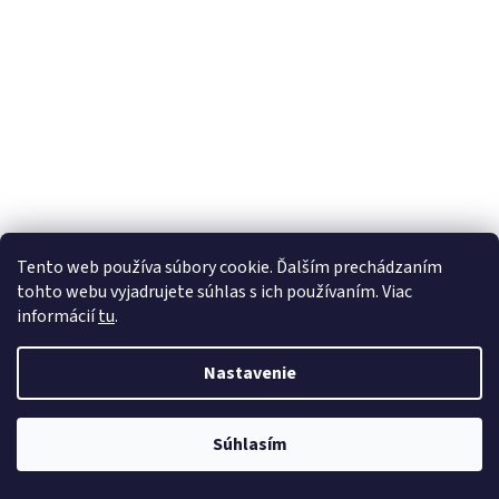
Tento web používa súbory cookie. Ďalším prechádzaním
tohto webu vyjadrujete súhlas s ich používaním. Viac
informácií
tu
.
Nastavenie
💬
Súhlasím