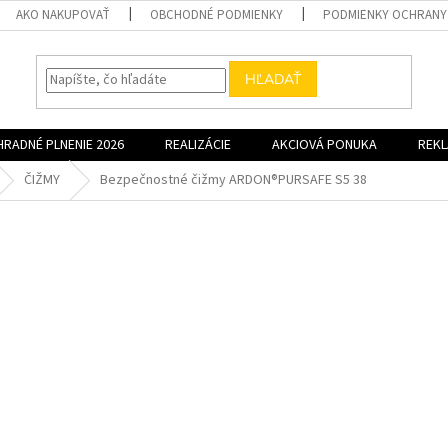
AKO NAKUPOVAŤ
OBCHODNÉ PODMIENKY
PODMIENKY OCHRANY
HĽADAŤ
HRADNÉ PLNENIE 2026
REALIZÁCIE
AKCIOVÁ PONUKA
REK
ČIŽMY
Bezpečnostné čižmy ARDON®PURSAFE S5 38