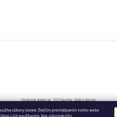
Chránené dielne.sk
FOTOpošta
Dobrý darček
oužíva súbory cookie. Ďalším prechádzaním tohto webu
INFO
úhlas s ich používaním. Viac informácií
tu
.