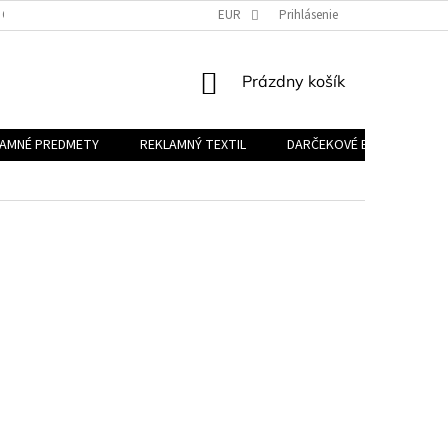
 OSOBNÝCH ÚDAJOV
EUR
Prihlásenie
NÁKUPNÝ
Prázdny košík
KOŠÍK
LAMNÉ PREDMETY
REKLAMNÝ TEXTIL
DARČEKOVÉ BALÍČKY