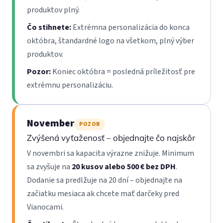
produktov plný.
Čo stihnete:
Extrémna personalizácia do konca
októbra, štandardné logo na všetkom, plný výber
produktov.
Pozor:
Koniec októbra = posledná príležitosť pre
extrémnu personalizáciu.
November
POZOR
Zvýšená vyťaženosť – objednajte čo najskôr
V novembri sa kapacita výrazne znižuje. Minimum
sa zvyšuje na
20 kusov alebo 500 € bez DPH
.
Dodanie sa predlžuje na 20 dní – objednajte na
začiatku mesiaca ak chcete mať darčeky pred
Vianocami.