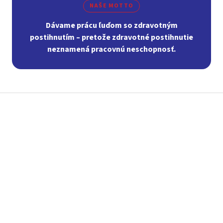
NAŠE MOTTO
Dávame prácu ľuďom so zdravotným
postihnutím – pretože zdravotné postihnutie
neznamená pracovnú neschopnosť.
Z
á
p
ä
t
i
e