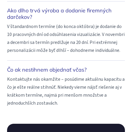
Ako dlho trvá výroba a dodanie firemných
darčekov?
V štandardnom termíne (do konca októbra) je dodanie do
10 pracovných dní od odsúhlasenia vizualizácie. V novembri
a decembri sa termín predlžuje na 20 dní. Pri extrémnej
personalizácii môže byť dlhší – dohodneme individuálne.
Čo ak nestihnem objednať včas?
Kontaktujte nás okamžite – posúdime aktuálnu kapacitu a
čo je ešte reálne stihnúť. Niekedy vieme nájsť riešenie aj v
krátkom termíne, najmä pri menšom množstve a
jednoduchších zostavách.