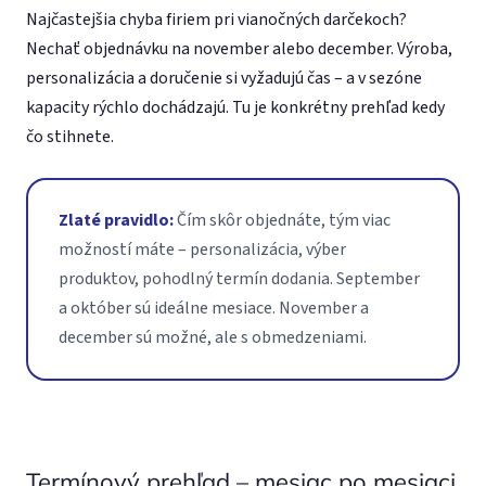
Najčastejšia chyba firiem pri vianočných darčekoch?
Nechať objednávku na november alebo december. Výroba,
personalizácia a doručenie si vyžadujú čas – a v sezóne
kapacity rýchlo dochádzajú. Tu je konkrétny prehľad kedy
čo stihnete.
Zlaté pravidlo:
Čím skôr objednáte, tým viac
možností máte – personalizácia, výber
produktov, pohodlný termín dodania. September
a október sú ideálne mesiace. November a
december sú možné, ale s obmedzeniami.
Termínový prehľad – mesiac po mesiaci