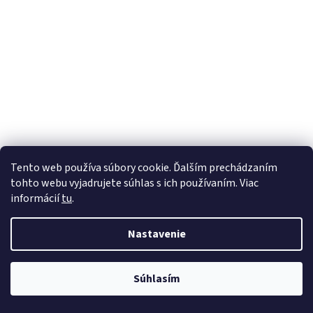
Tento web používa súbory cookie. Ďalším prechádzaním
tohto webu vyjadrujete súhlas s ich používaním. Viac
informácií
tu
.
Nastavenie
💬
Súhlasím