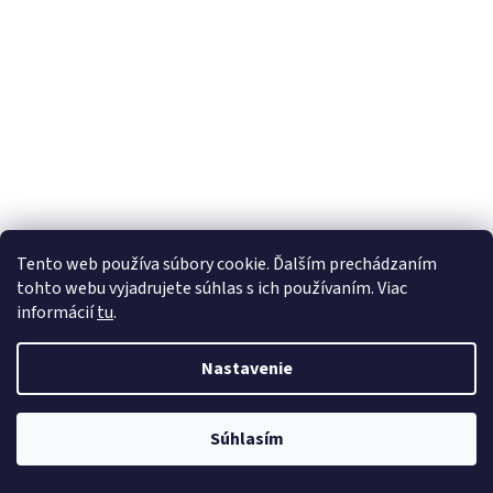
Tento web používa súbory cookie. Ďalším prechádzaním
tohto webu vyjadrujete súhlas s ich používaním. Viac
informácií
tu
.
Nastavenie
💬
Súhlasím