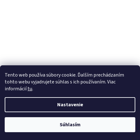
Tento web používa súbory cookie. Ďalším prechádzaním
tohto webu vyjadrujete súhlas s ich používaním. Viac
informácií
tu
.
Nastavenie
💬
Súhlasím