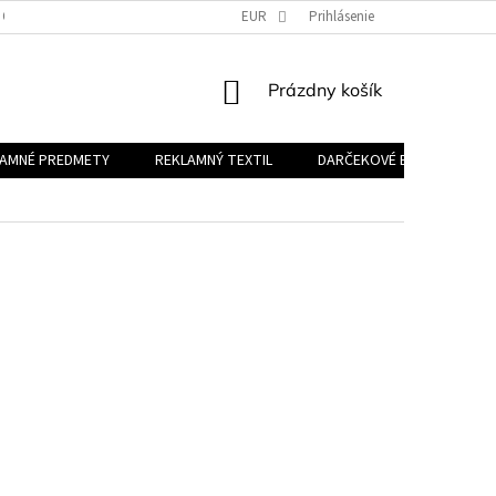
 OSOBNÝCH ÚDAJOV
EUR
Prihlásenie
NÁKUPNÝ
Prázdny košík
KOŠÍK
LAMNÉ PREDMETY
REKLAMNÝ TEXTIL
DARČEKOVÉ BALÍČKY