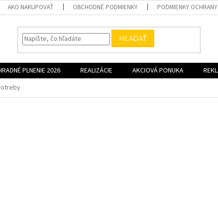
AKO NAKUPOVAŤ
OBCHODNÉ PODMIENKY
PODMIENKY OCHRANY
HĽADAŤ
HRADNÉ PLNENIE 2026
REALIZÁCIE
AKCIOVÁ PONUKA
REK
potreby