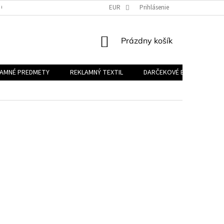
 OSOBNÝCH ÚDAJOV
EUR
Prihlásenie
NÁKUPNÝ
Prázdny košík
KOŠÍK
LAMNÉ PREDMETY
REKLAMNÝ TEXTIL
DARČEKOVÉ BALÍČKY