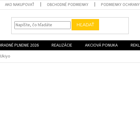
AKO NAKUPOVAŤ
OBCHODNÉ PODMIENKY
PODMIENKY OCHRANY
HĽADAŤ
HRADNÉ PLNENIE 2026
REALIZÁCIE
AKCIOVÁ PONUKA
REK
Ukiyo