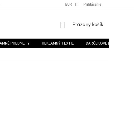
 OSOBNÝCH ÚDAJOV
EUR
Prihlásenie
NÁKUPNÝ
Prázdny košík
KOŠÍK
LAMNÉ PREDMETY
REKLAMNÝ TEXTIL
DARČEKOVÉ BALÍČKY