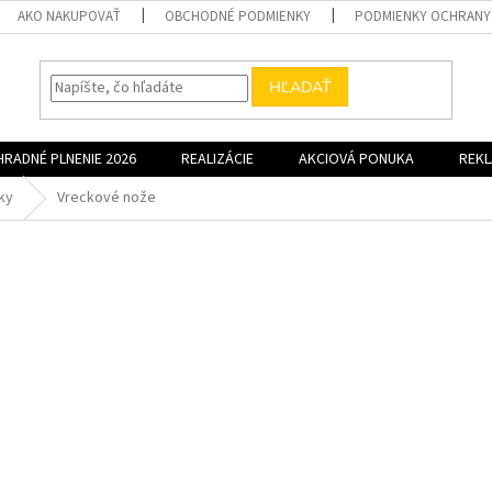
AKO NAKUPOVAŤ
OBCHODNÉ PODMIENKY
PODMIENKY OCHRANY
HĽADAŤ
HRADNÉ PLNENIE 2026
REALIZÁCIE
AKCIOVÁ PONUKA
REK
ky
Vreckové nože