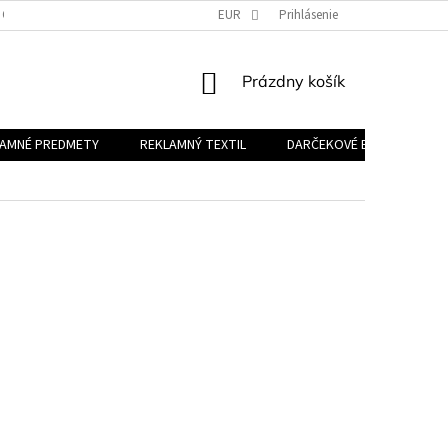
 OSOBNÝCH ÚDAJOV
EUR
Prihlásenie
NÁKUPNÝ
Prázdny košík
KOŠÍK
LAMNÉ PREDMETY
REKLAMNÝ TEXTIL
DARČEKOVÉ BALÍČKY