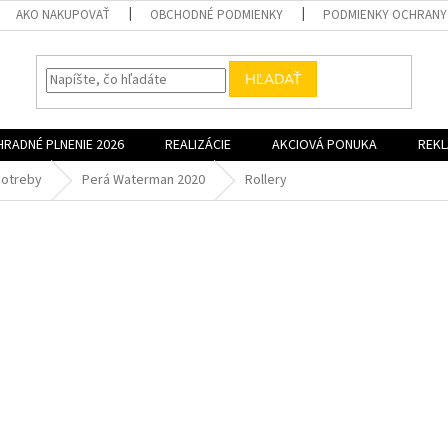
AKO NAKUPOVAŤ
OBCHODNÉ PODMIENKY
PODMIENKY OCHRANY
HĽADAŤ
HRADNÉ PLNENIE 2026
REALIZÁCIE
AKCIOVÁ PONUKA
REK
potreby
Perá Waterman 2020
Rollery