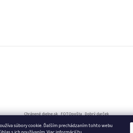
Chránené dielne.sk
FOTOpošta
Dobrý darček
oužíva súbory cookie. Ďalším prechádzaním tohto webu
INFO
úhlas s ich používaním. Viac informácií
tu
.