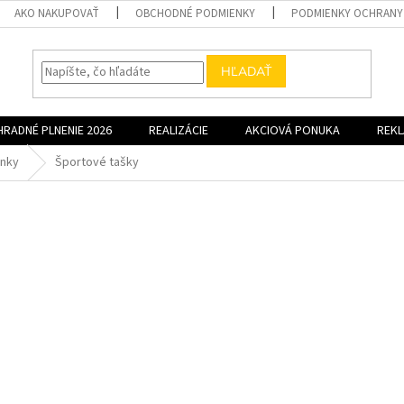
AKO NAKUPOVAŤ
OBCHODNÉ PODMIENKY
PODMIENKY OCHRANY
HĽADAŤ
HRADNÉ PLNENIE 2026
REALIZÁCIE
AKCIOVÁ PONUKA
REK
enky
Športové tašky