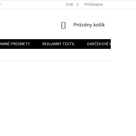
 OSOBNÝCH ÚDAJOV
EUR
Prihlásenie
NÁKUPNÝ
Prázdny košík
KOŠÍK
LAMNÉ PREDMETY
REKLAMNÝ TEXTIL
DARČEKOVÉ BALÍČKY