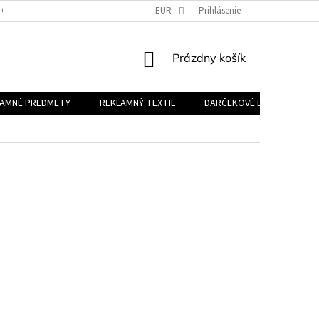
 OSOBNÝCH ÚDAJOV
EUR
Prihlásenie
NÁKUPNÝ
Prázdny košík
KOŠÍK
LAMNÉ PREDMETY
REKLAMNÝ TEXTIL
DARČEKOVÉ BALÍČKY