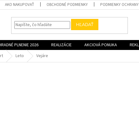
AKO NAKUPOVAŤ
OBCHODNÉ PODMIENKY
PODMIENKY OCHRANY
HĽADAŤ
HRADNÉ PLNENIE 2026
REALIZÁCIE
AKCIOVÁ PONUKA
REK
rt
Leto
Vejáre