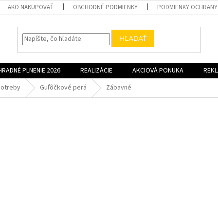
AKO NAKUPOVAŤ
OBCHODNÉ PODMIENKY
PODMIENKY OCHRANY
HĽADAŤ
HRADNÉ PLNENIE 2026
REALIZÁCIE
AKCIOVÁ PONUKA
REK
potreby
Guľôčkové perá
Zábavné