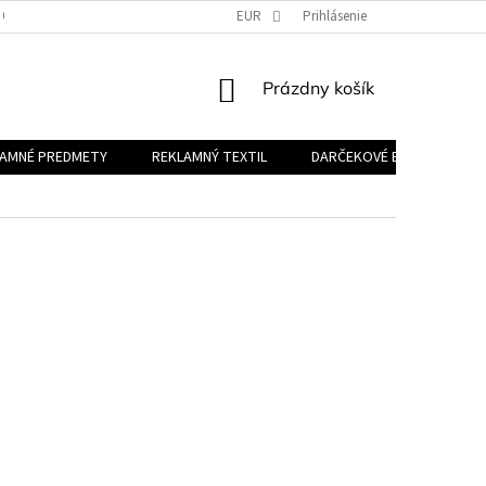
 OSOBNÝCH ÚDAJOV
EUR
Prihlásenie
NÁKUPNÝ
Prázdny košík
KOŠÍK
LAMNÉ PREDMETY
REKLAMNÝ TEXTIL
DARČEKOVÉ BALÍČKY